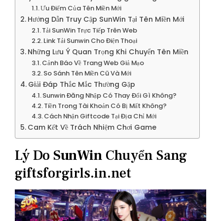
Ưu Điểm Của Tên Miền Mới
Hướng Dẫn Truy Cập SunWin Tại Tên Miền Mới
Tải SunWin Trực Tiếp Trên Web
Link Tải Sunwin Cho Điện Thoại
Những Lưu Ý Quan Trọng Khi Chuyển Tên Miền
Cảnh Báo Về Trang Web Giả Mạo
So Sánh Tên Miền Cũ Và Mới
Giải Đáp Thắc Mắc Thường Gặp
Sunwin Đăng Nhập Có Thay Đổi Gì Không?
Tiền Trong Tài Khoản Có Bị Mất Không?
Cách Nhận Giftcode Tại Địa Chỉ Mới
Cam Kết Về Trách Nhiệm Chơi Game
Lý Do
SunWin
Chuyển Sang
giftsforgirls.in.net