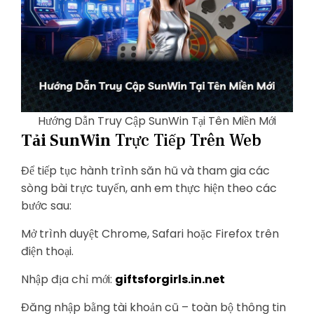
Hướng Dẫn Truy Cập SunWin Tại Tên Miền Mới
Tải SunWin
Trực Tiếp Trên Web
Để tiếp tục hành trình săn hũ và tham gia các
sòng bài trực tuyến, anh em thực hiện theo các
bước sau:
Mở trình duyệt Chrome, Safari hoặc Firefox trên
điện thoại.
Nhập địa chỉ mới:
giftsforgirls.in.net
Đăng nhập bằng tài khoản cũ – toàn bộ thông tin