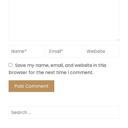
Save my name, email, and website in this
browser for the next time I comment.
Search
for: