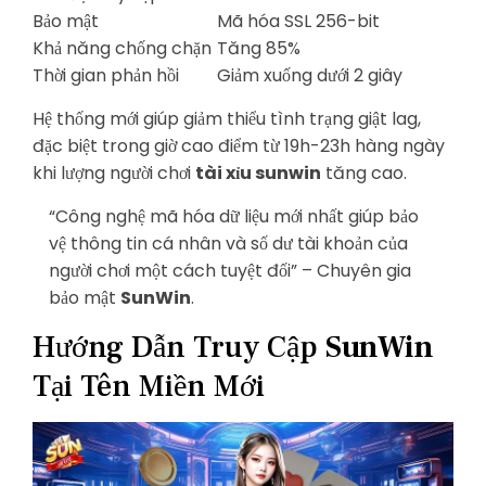
Bảo mật
Mã hóa SSL 256-bit
Khả năng chống chặn
Tăng 85%
Thời gian phản hồi
Giảm xuống dưới 2 giây
Hệ thống mới giúp giảm thiểu tình trạng giật lag,
đặc biệt trong giờ cao điểm từ 19h-23h hàng ngày
khi lượng người chơi
tài xỉu sunwin
tăng cao.
“Công nghệ mã hóa dữ liệu mới nhất giúp bảo
vệ thông tin cá nhân và số dư tài khoản của
người chơi một cách tuyệt đối” – Chuyên gia
bảo mật
SunWin
.
Hướng Dẫn Truy Cập
SunWin
Tại Tên Miền Mới