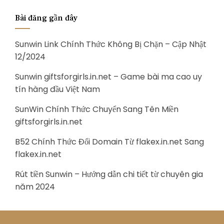
Bài đăng gần đây
Sunwin Link Chính Thức Không Bị Chặn – Cập Nhật
12/2024
Sunwin giftsforgirls.in.net – Game bài ma cao uy
tín hàng đầu Việt Nam
SunWin Chính Thức Chuyển Sang Tên Miền
giftsforgirls.in.net
B52 Chính Thức Đổi Domain Từ flakex.in.net Sang
flakex.in.net
Rút tiền Sunwin – Hướng dẫn chi tiết từ chuyên gia
năm 2024