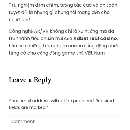
Trải nghiệm đắm chìm, tương tác cao và an toàn
tuyệt đối là những gì chúng tôi mang đến cho
người chơi.
Công nghệ AR/VR không chỉ là xu hướng mà đã
trở thành tiêu chuẩn mới của
hdbet real casino
,
hứa hẹn những trải nghiệm casino sống động chưa
từng có cho cộng đồng game thủ Việt Nam.
Leave a Reply
Your email address will not be published.
Required
fields are marked
*