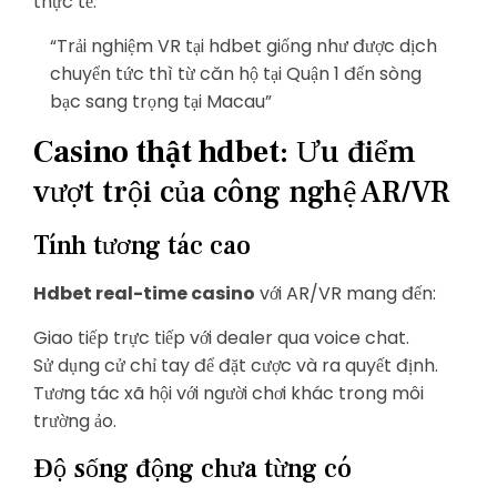
thực tế.
“Trải nghiệm VR tại hdbet giống như được dịch
chuyển tức thì từ căn hộ tại Quận 1 đến sòng
bạc sang trọng tại Macau”
Casino thật hdbet
: Ưu điểm
vượt trội của công nghệ AR/VR
Tính tương tác cao
Hdbet real-time casino
với AR/VR mang đến:
Giao tiếp trực tiếp với dealer qua voice chat.
Sử dụng cử chỉ tay để đặt cược và ra quyết định.
Tương tác xã hội với người chơi khác trong môi
trường ảo.
Độ sống động chưa từng có