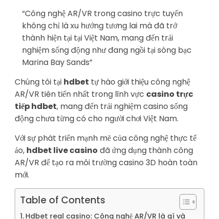
“Công nghệ AR/VR trong casino trực tuyến
không chỉ là xu hướng tương lai mà đã trở
thành hiện tại tại Việt Nam, mang đến trải
nghiệm sống động như đang ngồi tại sòng bạc
Marina Bay Sands”
Chúng tôi tại
hdbet
tự hào giới thiệu công nghệ
AR/VR tiên tiến nhất trong lĩnh vực
casino trực
tiếp hdbet
, mang đến trải nghiệm casino sống
động chưa từng có cho người chơi Việt Nam.
Với sự phát triển mạnh mẽ của công nghệ thực tế
ảo,
hdbet live casino
đã ứng dụng thành công
AR/VR để tạo ra môi trường casino 3D hoàn toàn
mới.
Table of Contents
Hdbet real casino: Công nghệ AR/VR là gì và