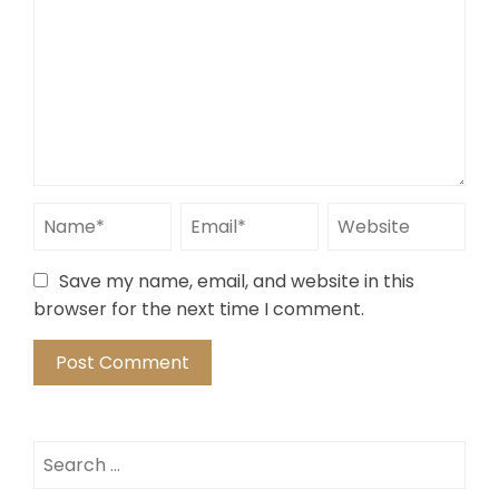
Save my name, email, and website in this
browser for the next time I comment.
Search
for: