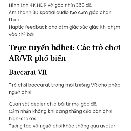
Hình ảnh 4K HDR với góc nhìn 360 độ.
Âm thanh 3D spatial audio tạo cảm giác chân
thực.
Haptic feedback cho cảm giác xúc giác khi chạm
vào thẻ bài.
Trực tuyến hdbet
: Các trò chơi
AR/VR phổ biến
Baccarat VR
Trò chơi baccarat trong môi trường VR cho phép
người chơi:
Quan sát dealer chia bài từ mọi góc độ.
Cảm nhận không khí căng thẳng của bàn chơi
high-stakes.
Tương tác với người chơi khác thông qua avatar.