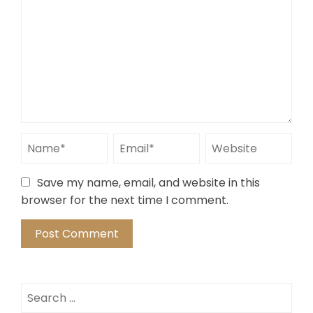
Save my name, email, and website in this
browser for the next time I comment.
Search
for: