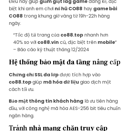
Điều này giúp
giảm giật lag game
đáng kể, đặc
biệt khi anh em chơi
nổ hũ CO88
hay
game bài
CO88
trong khung giờ vàng từ 19h-22h hàng
ngày.
“Tốc độ tải trang của
co88.top
nhanh hơn
40% so với
co88.vin
cũ, đặc biệt trên
mobile
”
– Báo cáo kỹ thuật tháng 12/2024
Hệ thống bảo mật đa tầng
nâng cấp
Chứng chỉ SSL đa lớp
được tích hợp vào
co88.top
giúp
mã hóa dữ liệu
giao dịch một
cách tối ưu.
Bảo mật thông tin khách hàng
là ưu tiên hàng
đầu, với công nghệ mã hóa AES-256 bit tiêu chuẩn
ngân hàng.
Tránh
nhà mạng chặn truy cập