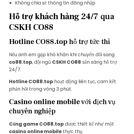
Không chia sẻ thông tin đăng nhập
Hỗ trợ khách hàng 24/7
qua
CSKH CO88
Hotline CO88.top
hỗ trợ tức thì
Nếu anh em gặp khó khăn khi chuyển đổi sang
co88.top
, đội ngũ
CSKH CO88
sẵn sàng hỗ trợ
24/7.
Hotline CO88.top
hoạt động liên tục, cam kết
phản hồi trong vòng 3 phút.
Casino online mobile
với dịch vụ
chuyên nghiệp
Cổng game CO88.top
được thiết kế như một
casino online mobile
thực thụ.