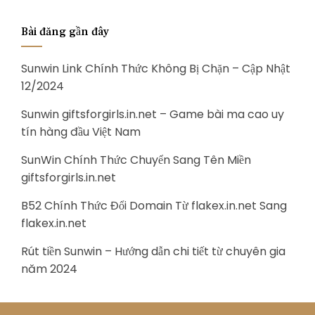
Bài đăng gần đây
Sunwin Link Chính Thức Không Bị Chặn – Cập Nhật
12/2024
Sunwin giftsforgirls.in.net – Game bài ma cao uy
tín hàng đầu Việt Nam
SunWin Chính Thức Chuyển Sang Tên Miền
giftsforgirls.in.net
B52 Chính Thức Đổi Domain Từ flakex.in.net Sang
flakex.in.net
Rút tiền Sunwin – Hướng dẫn chi tiết từ chuyên gia
năm 2024