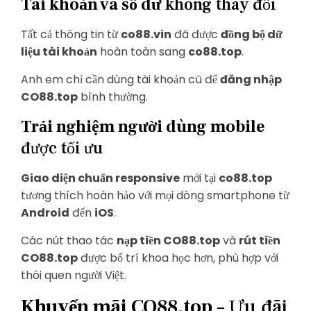
Tài khoản và số dư
không thay đổi
Tất cả thông tin từ
co88.vin
đã được
đồng bộ dữ
liệu tài khoản
hoàn toàn sang
co88.top
.
Anh em chỉ cần dùng tài khoản cũ để
đăng nhập
CO88.top
bình thường.
Trải nghiệm người dùng mobile
được tối ưu
Giao diện chuẩn responsive
mới tại
co88.top
tương thích hoàn hảo với mọi dòng smartphone từ
Android
đến
iOS
.
Các nút thao tác
nạp tiền CO88.top
và
rút tiền
CO88.top
được bố trí khoa học hơn, phù hợp với
thói quen người Việt.
Khuyến mãi CO88.top
– Ưu đãi