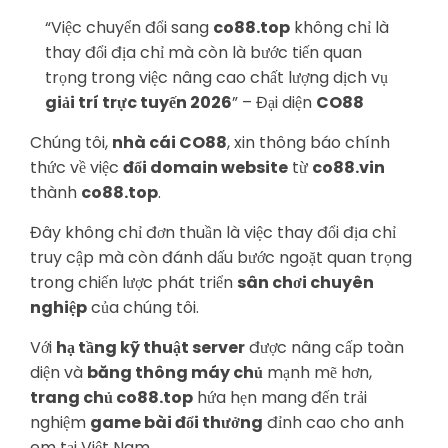
“Việc chuyển đổi sang
co88.top
không chỉ là
thay đổi địa chỉ mà còn là bước tiến quan
trọng trong việc nâng cao chất lượng dịch vụ
giải trí trực tuyến 2026
” – Đại diện
CO88
Chúng tôi,
nhà cái CO88
, xin thông báo chính
thức về việc
đổi domain website
từ
co88.vin
thành
co88.top
.
Đây không chỉ đơn thuần là việc thay đổi địa chỉ
truy cập mà còn đánh dấu bước ngoặt quan trọng
trong chiến lược phát triển
sân chơi chuyên
nghiệp
của chúng tôi.
Với
hạ tầng kỹ thuật server
được nâng cấp toàn
diện và
băng thông máy chủ
mạnh mẽ hơn,
trang chủ co88.top
hứa hẹn mang đến trải
nghiệm
game bài đổi thưởng
đỉnh cao cho anh
em tại Việt Nam.