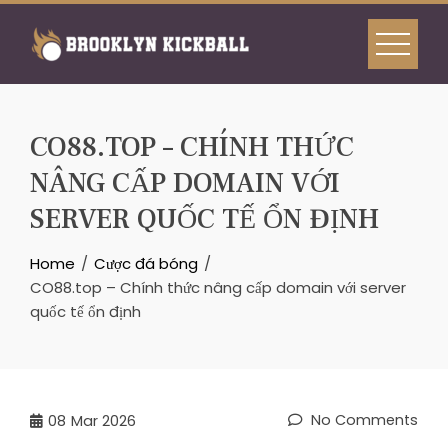
Skip
to
content
CO88.TOP – CHÍNH THỨC
NÂNG CẤP DOMAIN VỚI
SERVER QUỐC TẾ ỔN ĐỊNH
Home
Cược đá bóng
CO88.top – Chính thức nâng cấp domain với server
quốc tế ổn định
No Comments
08
Mar 2026