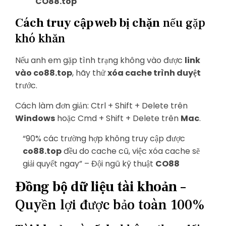
CO88.top
Cách truy cập web bị chặn
nếu gặp
khó khăn
Nếu anh em gặp tình trạng không vào được
link
vào co88.top
, hãy thử
xóa cache trình duyệt
trước.
Cách làm đơn giản: Ctrl + Shift + Delete trên
Windows
hoặc Cmd + Shift + Delete trên
Mac
.
“90% các trường hợp không truy cập được
co88.top
đều do cache cũ, việc xóa cache sẽ
giải quyết ngay” – Đội ngũ kỹ thuật
CO88
Đồng bộ dữ liệu tài khoản
–
Quyền lợi được bảo toàn 100%