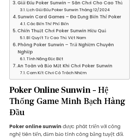
Giải Đấu Poker Sunwin – Sân Chơi Cho Cao Thủ
Lịch Giải Đấu Poker Sunwin Tháng 12/2024
Sunwin Card Games – Đa Dạng Biến Thể Poker
Các Biến Thể Phổ Biến
Chiến Thuật Chơi Poker Sunwin Hiệu Quả
Bí Quyết Từ Cao Thủ Việt Nam
Phòng Poker Sunwin – Trải Nghiệm Chuyên
Nghiệp
Tính Năng Đặc Biệt
An Toàn và Bảo Mật Khi Chơi Poker Sunwin
Cam Kết Chơi Có Trách Nhiệm
Poker Online Sunwin
– Hệ
Thống Game Minh Bạch Hàng
Đầu
Poker online sunwin
được phát triển với công
nghệ tiên tiến, đảm bảo tính công bằng tuyệt đối.