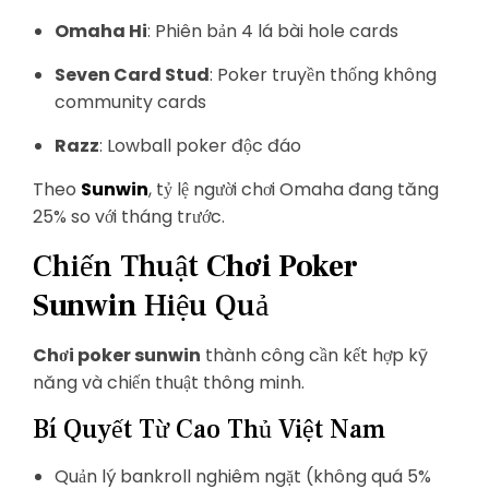
Omaha Hi
: Phiên bản 4 lá bài hole cards
Seven Card Stud
: Poker truyền thống không
community cards
Razz
: Lowball poker độc đáo
Theo
Sunwin
, tỷ lệ người chơi Omaha đang tăng
25% so với tháng trước.
Chiến Thuật
Chơi Poker
Sunwin
Hiệu Quả
Chơi poker sunwin
thành công cần kết hợp kỹ
năng và chiến thuật thông minh.
Bí Quyết Từ Cao Thủ Việt Nam
Quản lý bankroll nghiêm ngặt (không quá 5%