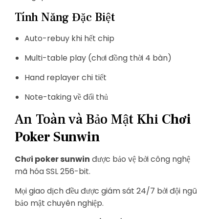
Tính Năng Đặc Biệt
Auto-rebuy khi hết chip
Multi-table play (chơi đồng thời 4 bàn)
Hand replayer chi tiết
Note-taking về đối thủ
An Toàn và Bảo Mật Khi
Chơi
Poker Sunwin
Chơi poker sunwin
được bảo vệ bởi công nghệ
mã hóa SSL 256-bit.
Mọi giao dịch đều được giám sát 24/7 bởi đội ngũ
bảo mật chuyên nghiệp.