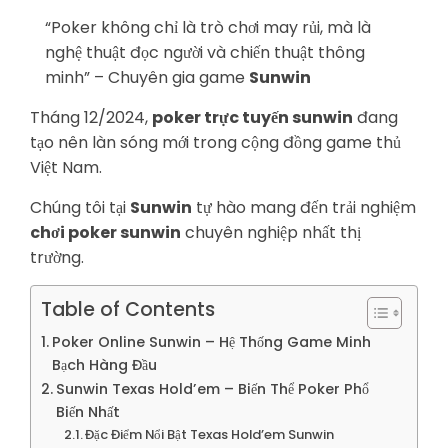
“Poker không chỉ là trò chơi may rủi, mà là
nghệ thuật đọc người và chiến thuật thông
minh” – Chuyên gia game
Sunwin
Tháng 12/2024,
poker trực tuyến sunwin
đang
tạo nên làn sóng mới trong cộng đồng game thủ
Việt Nam.
Chúng tôi tại
Sunwin
tự hào mang đến trải nghiệm
chơi poker sunwin
chuyên nghiệp nhất thị
trường.
Table of Contents
Poker Online Sunwin – Hệ Thống Game Minh
Bạch Hàng Đầu
Sunwin Texas Hold’em – Biến Thể Poker Phổ
Biến Nhất
Đặc Điểm Nổi Bật Texas Hold’em Sunwin