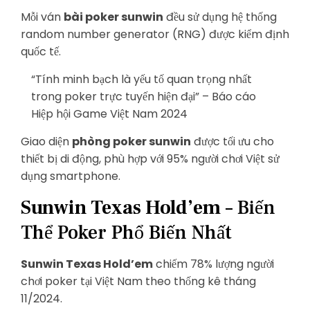
Mỗi ván
bài poker sunwin
đều sử dụng hệ thống
random number generator (RNG) được kiểm định
quốc tế.
“Tính minh bạch là yếu tố quan trọng nhất
trong poker trực tuyến hiện đại” – Báo cáo
Hiệp hội Game Việt Nam 2024
Giao diện
phòng poker sunwin
được tối ưu cho
thiết bị di động, phù hợp với 95% người chơi Việt sử
dụng smartphone.
Sunwin Texas Hold’em
– Biến
Thể Poker Phổ Biến Nhất
Sunwin Texas Hold’em
chiếm 78% lượng người
chơi poker tại Việt Nam theo thống kê tháng
11/2024.