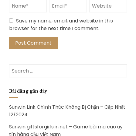
Save my name, email, and website in this
browser for the next time I comment.
Search
for:
Bài đăng gần đây
Sunwin Link Chính Thức Không Bị Chặn – Cập Nhật
12/2024
Sunwin giftsforgirls.in.net – Game bài ma cao uy
tín hàng đầu Việt Nam