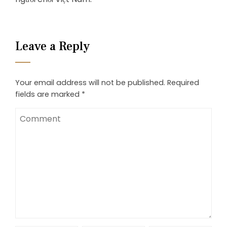
Leave a Reply
Your email address will not be published.
Required
fields are marked
*