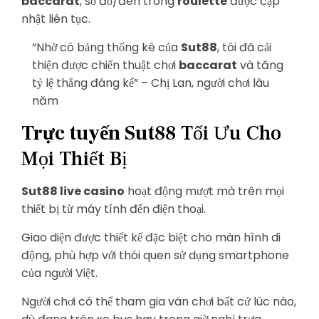
baccarat
, số đỏ/đen trong
roulette
được cập
nhật liên tục.
“Nhờ có bảng thống kê của
Sut88
, tôi đã cải
thiện được chiến thuật chơi
baccarat
và tăng
tỷ lệ thắng đáng kể” – Chị Lan, người chơi lâu
năm
Trực tuyến Sut88
Tối Ưu Cho
Mọi Thiết Bị
Sut88 live casino
hoạt động mượt mà trên mọi
thiết bị từ máy tính đến điện thoại.
Giao diện được thiết kế đặc biệt cho màn hình di
động, phù hợp với thói quen sử dụng smartphone
của người Việt.
Người chơi có thể tham gia ván chơi bất cứ lúc nào,