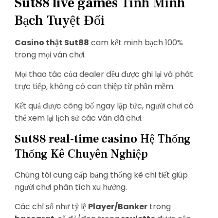
Sut88 live games
Tính Minh
Bạch Tuyệt Đối
Casino thật Sut88
cam kết minh bạch 100%
trong mọi ván chơi.
Mọi thao tác của dealer đều được ghi lại và phát
trực tiếp, không có can thiệp từ phần mềm.
Kết quả được công bố ngay lập tức, người chơi có
thể xem lại lịch sử các ván đã chơi.
Sut88 real-time casino
Hệ Thống
Thống Kê Chuyên Nghiệp
Chúng tôi cung cấp bảng thống kê chi tiết giúp
người chơi phân tích xu hướng.
Các chỉ số như tỷ lệ
Player/Banker
trong