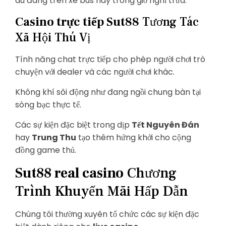
dù đang trên xe bus hay trong giờ nghỉ trưa.
Casino trực tiếp Sut88
Tương Tác
Xã Hội Thú Vị
Tính năng chat trực tiếp cho phép người chơi trò
chuyện với dealer và các người chơi khác.
Không khí sôi động như đang ngồi chung bàn tại
sòng bạc thực tế.
Các sự kiện đặc biệt trong dịp
Tết Nguyên Đán
hay
Trung Thu
tạo thêm hứng khởi cho cộng
đồng game thủ.
Sut88 real casino
Chương
Trình Khuyến Mãi Hấp Dẫn
Chúng tôi thường xuyên tổ chức các sự kiện đặc