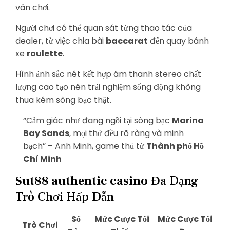
ván chơi.
Người chơi có thể quan sát từng thao tác của
dealer, từ việc chia bài
baccarat
đến quay bánh
xe
roulette
.
Hình ảnh sắc nét kết hợp âm thanh stereo chất
lượng cao tạo nên trải nghiệm sống động không
thua kém sòng bạc thật.
“Cảm giác như đang ngồi tại sòng bạc
Marina
Bay Sands
, mọi thứ đều rõ ràng và minh
bạch” – Anh Minh, game thủ từ
Thành phố Hồ
Chí Minh
Sut88 authentic casino
Đa Dạng
Trò Chơi Hấp Dẫn
Số
Mức Cược Tối
Mức Cược Tối
Trò Chơi