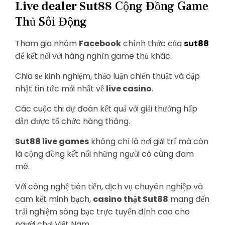
Live dealer Sut88
Cộng Đồng Game
Thủ Sôi Động
Tham gia nhóm
Facebook
chính thức của
sut88
để kết nối với hàng nghìn game thủ khác.
Chia sẻ kinh nghiệm, thảo luận chiến thuật và cập
nhật tin tức mới nhất về
live casino
.
Các cuộc thi dự đoán kết quả với giải thưởng hấp
dẫn được tổ chức hàng tháng.
Sut88 live games
không chỉ là nơi giải trí mà còn
là cộng đồng kết nối những người có cùng đam
mê.
Với công nghệ tiên tiến, dịch vụ chuyên nghiệp và
cam kết minh bạch,
casino thật Sut88
mang đến
trải nghiệm sòng bạc trực tuyến đỉnh cao cho
người chơi Việt Nam.